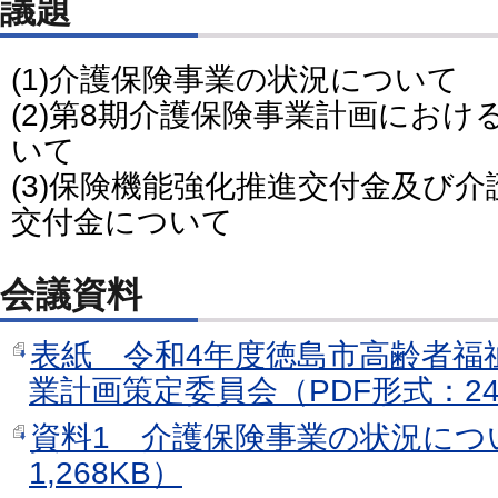
議題
(1)介護保険事業の状況について
(2)第8期介護保険事業計画にお
いて
(3)保険機能強化推進交付金及び
交付金について
会議資料
表紙 令和4年度徳島市高齢者福
業計画策定委員会（PDF形式：24
資料1 介護保険事業の状況につ
1,268KB）