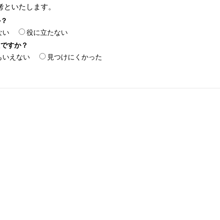
考といたします。
か？
ない
役に立たない
たですか？
もいえない
見つけにくかった