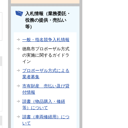
入札情報（業務委託・
役務の提供・売払い
等）
一般・指名競争入札情報
徳島市プロポーザル方式
の実施に関するガイドラ
イン
プロポーザル方式による
業者募集
市有財産 売払い及び貸
付情報
請書（物品購入・修繕
等）について
請書（車両修繕用）につ
いて