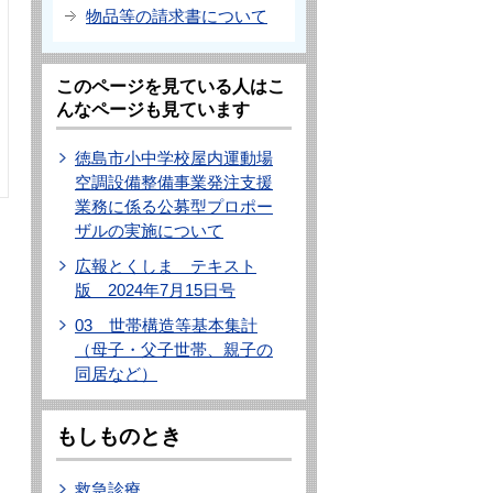
物品等の請求書について
このページを見ている人はこ
んなページも見ています
徳島市小中学校屋内運動場
空調設備整備事業発注支援
業務に係る公募型プロポー
ザルの実施について
広報とくしま テキスト
版 2024年7月15日号
03 世帯構造等基本集計
（母子・父子世帯、親子の
同居など）
もしものとき
救急診療