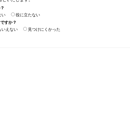
か？
ない
役に立たない
たですか？
もいえない
見つけにくかった