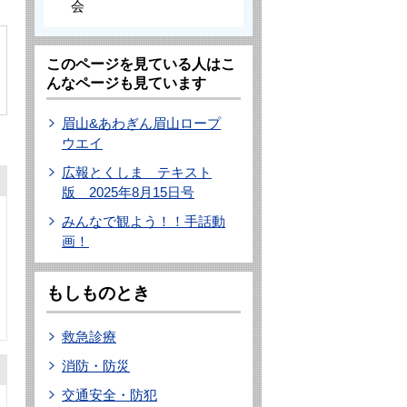
会
このページを見ている人はこ
んなページも見ています
眉山&あわぎん眉山ロープ
ウエイ
広報とくしま テキスト
版 2025年8月15日号
みんなで観よう！！手話動
画！
もしものとき
救急診療
消防・防災
交通安全・防犯