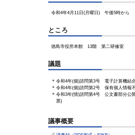
令和4年4月11日(月曜日) 午後5時から
ところ
徳島市役所本館 13階 第二研修室
議題
令和4年(個)諮問第3号 電子計算機
令和4年(個)諮問第2号 保有個人情
令和3年(情)諮問第4号 公文書部分
票)
議事概要
議事録（PDF形式：83KB）