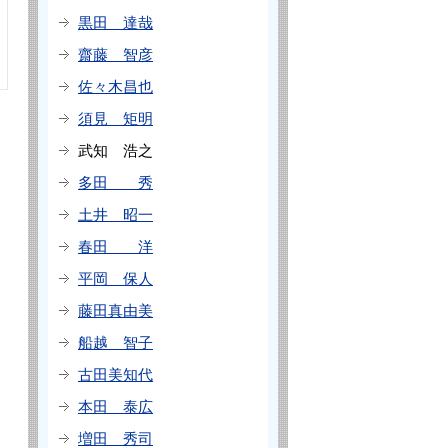
黒田 達哉
齋藤 智彦
佐々木昌也
須見 矩明
武知 浩之
多田 秀
土井 昭一
春田 洋
平岡 保人
藤田真由美
船越 智子
古田美知代
本田 泰広
増田 秀司