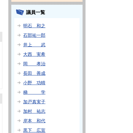
議員一覧
明石 和之
石部祐一郎
井上 武
大西 実希
岡 孝治
長田 善成
小野 功晴
梯 学
加戸真実子
加村 祐志
岸本 和代
黒下 広宣