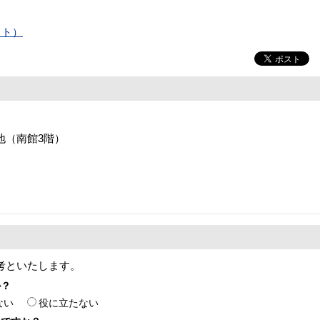
イト）
番地（南館3階）
考といたします。
か？
ない
役に立たない