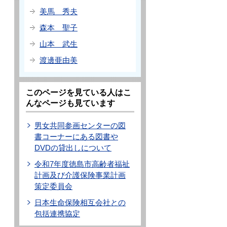
美馬 秀夫
森本 聖子
山本 武生
渡邊亜由美
このページを見ている人はこ
んなページも見ています
男女共同参画センターの図
書コーナーにある図書や
DVDの貸出しについて
令和7年度徳島市高齢者福祉
計画及び介護保険事業計画
策定委員会
日本生命保険相互会社との
包括連携協定