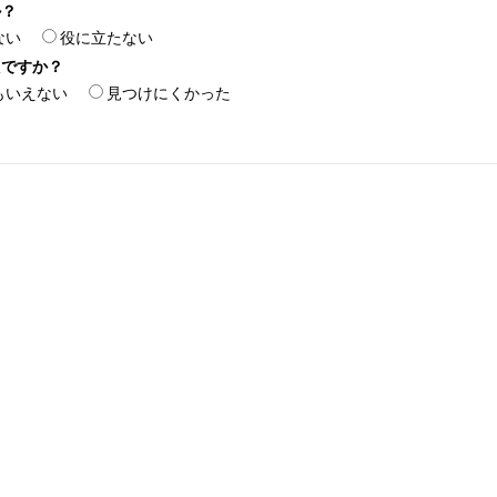
か？
ない
役に立たない
たですか？
もいえない
見つけにくかった