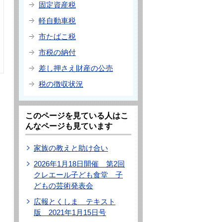
固定資産税
軽自動車税
市たばこ税
市税の納付
差し押さえ財産の公売
税の徴収状況
このページを見ている人はこ
んなページも見ています
家族の教えと助け合い
2026年1月18日開催 第2回
クレエール子ども食堂 子
どもの芸術発表会
広報とくしま テキスト
版 2021年1月15日号