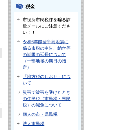
税金
市役所市民税課を騙る詐
欺メールにご注意くださ
い！！
令和6年能登半島地震に
係る市税の申告、納付等
の期限の延長について
（一部地域の期日の指
定）
「地方税のしおり」につ
いて
災害で被害を受けたとき
の住民税（市民税・県民
税）の減免について
個人の市・県民税
法人市民税