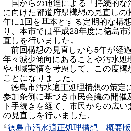
国からの通達による「持続的な
に向けた都道府県構想の見直しの
年に1回を基本とする定期的な構
り、本市では平成28年度に徳島市
直しを行いました。
前回構想の見直しから5年が経過
年々減少傾向にあることや汚水処
や地域実情を考慮して、この度構
ことになりました。
徳島市汚水適正処理構想の策定
参加条例に基づき市民会議の開催
ト手続きを経て、市民からの広い
の見直しを行いました。
徳島市汚水適正処理構想 概要版（