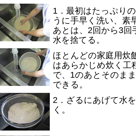
1．最初はたっぷり
うに手早く洗い、素
あとは、2回から3回
水を捨てる。
ほとんどの家庭用炊
はあらかじめ炊く工
で、1のあとそのま
できる。
2．ざるにあげて水
く。