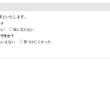
考といたします。
か？
ない
役に立たない
たですか？
もいえない
見つけにくかった