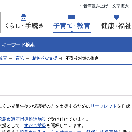
このページの本文へ移動
音声読み上げ・文字拡大
教育
育児
精神的な支援
不登校対策の推進
くい児童生徒の保護者の方を支援するための
リーフレット
を作成
徳島市適応指導推進施設
で受け付けています。
支援として、
すだち学級
を開級しています。
を派遣する
徳島市学生メンタルサポーター（SMS）派遣事業
を行っ