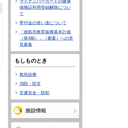
マイナンバーカードの健康
保険証利用登録解除につい
て
寄付金の使い道について
「徳島市教育振興基本計画
（第4期）」（素案）への意
見募集
もしものとき
救急診療
消防・防災
交通安全・防犯