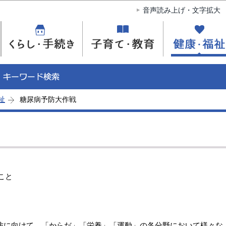
このページの本文へ移動
音声読み上げ・文字拡大
祉
糖尿病予防大作戦
こと
に向けて、「からだ」「栄養」「運動」の各分野において様々な