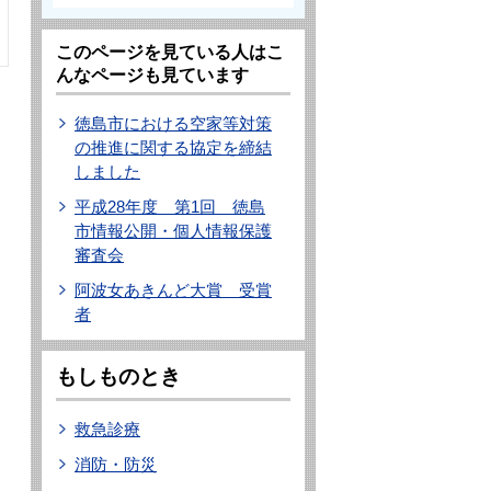
このページを見ている人はこ
んなページも見ています
徳島市における空家等対策
の推進に関する協定を締結
しました
平成28年度 第1回 徳島
市情報公開・個人情報保護
審査会
阿波女あきんど大賞 受賞
者
もしものとき
救急診療
消防・防災