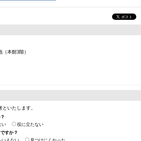
番地（本館3階）
考といたします。
か？
ない
役に立たない
たですか？
もいえない
見つけにくかった