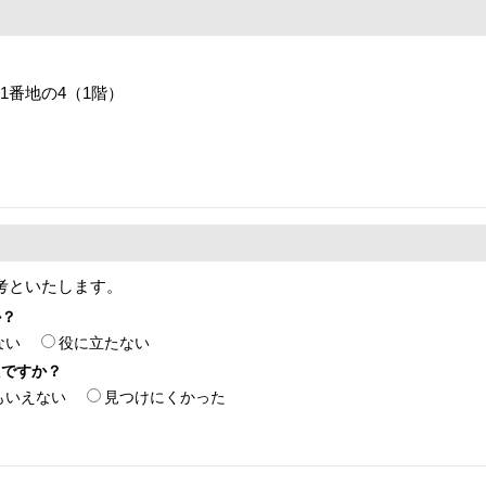
目1番地の4（1階）
考といたします。
か？
ない
役に立たない
たですか？
もいえない
見つけにくかった