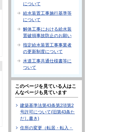
について
給水装置工事施行基準等
について
解体工事における給水装
置破損事故防止のお願い
指定給水装置工事事業者
の更新制度について
水道工事共通仕様書等に
ついて
このページを見ている人はこ
んなページも見ています
建築基準法第43条第2項第2
号許可について(旧第43条た
だし書き)
住所の変更（転居・転入・