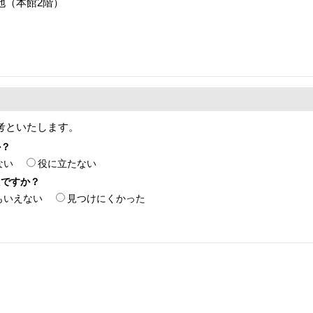
番地（本館2階）
考といたします。
か？
ない
役に立たない
たですか？
もいえない
見つけにくかった