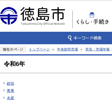
この
トップページ
中央卸売市場
市況・市場年報
令和6年
総括
青果
水産