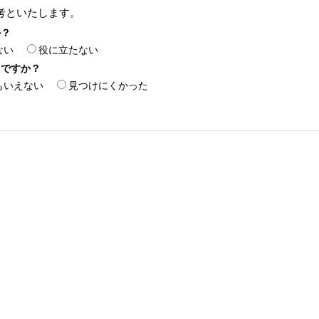
考といたします。
か？
ない
役に立たない
たですか？
もいえない
見つけにくかった