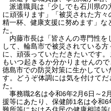
派遣職員は「少しでも石川県の
に頑張ります」「被災された方々
精一杯、健康支援に努めます」な
た。
内藤市長は「皆さんの専門性を
して、輪島市で被災されている方
に、頑張っていただきたいです。
もいつ起きるか分かりませんので
徳島市での防災対策に生かしてい
す。どうぞ体調には気を付けてだ
た。
事務職2名は令和6年2月6日～2
援等にあたり、保健師1名は令和6年
難所等における住民の健康相談等