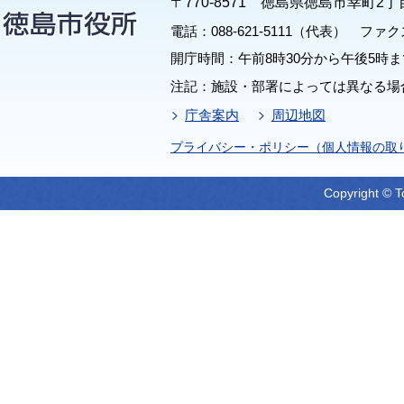
〒770-8571 徳島県徳島市幸町2丁
電話：088-621-5111（代表） ファクス：
開庁時間：午前8時30分から午後5時ま
注記：施設・部署によっては異なる場
庁舎案内
周辺地図
プライバシー・ポリシー（個人情報の取
Copyright © T