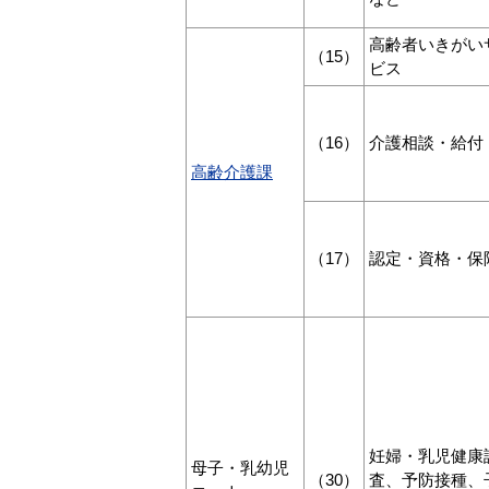
高齢者いきがい
（15）
ビス
（16）
介護相談・給付
高齢介
護
課
（17）
認定・資格・保
妊婦・乳児健康
母子・乳幼児
（30）
査、予防接種、