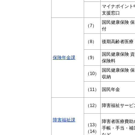
マイナポイント
支援窓口
国民健康保険 
（7）
付
（8）
後期高齢者医療
国民健康保険 
保険年金課
（9）
保険料
国民健康保険 
（10）
収納
（11）
国民年金
（12）
障害福祉サービ
障害福祉課
障害者医療費助
（13）
手帳・手当・補
（14）
など