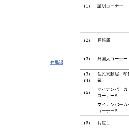
（1）
証明コーナー
（2）
戸籍届
（3）
外国人コーナー
住民課
（3）
住民異動届・印
（4）
録
マイナンバーカ
（5）
コーナーA
マイナンバーカ
コーナーB
（6）
お渡し