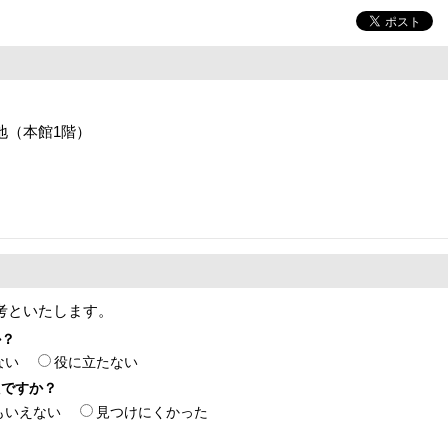
番地（本館1階）
考といたします。
か？
ない
役に立たない
たですか？
もいえない
見つけにくかった