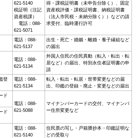
621-5140
得・課税証明書（未申告分除く）、固定
税証明（注記
資産税評価・課税証明書、納税証明書
資産税課）
（法人市民税・未納分除く））などの請
電話：088-
求受付、臨時運行許可
621-5071
電話：088-
出生・死亡・婚姻・離婚・養子縁組など
621-5137
の届出
外国人住民の住民異動（転入・転出・転
電話：088-
居など）の届出、特別永住者証明書の申
621-5134
請
鑑登
電話：088-
転入・転出・転居・世帯変更などの届
621-5134
出、印鑑の登録・廃止・変更などの届出
ード
電話：088-
マイナンバーカードの交付、マイナンバ
621-5088
ー住所変更など
ード
電話：088-
住民票の写し・戸籍謄抄本・印鑑証明な
621-5140
どの受取り