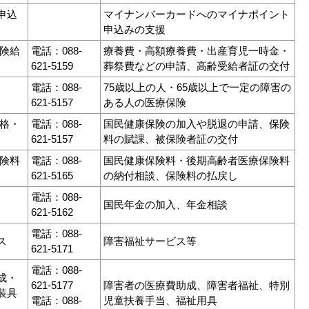
申込
マイナンバーカードへのマイナポイント
申込みの支援
保険給
電話：088-
療養費・高額療養費・出産育児一時金・
621-5159
葬祭費などの申請、高齢受給者証の交付
電話：088-
75歳以上の人・65歳以上で一定の障害の
621-5157
ある人の医療保険
資格・
電話：088-
国民健康保険の加入や脱退の申請、保険
621-5157
料の賦課、被保険者証の交付
保険料
電話：088-
国民健康保険料・後期高齢者医療保険料
621-5165
の納付相談、保険料の払戻し
電話：088-
国民年金の加入、年金相談
621-5162
電話：088-
ス
障害福祉サービス等
621-5171
電話：088-
成・
621-5177
障害者の医療費助成、障害者福祉、特別
装具
電話：088-
児童扶養手当、福祉用具