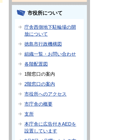
市役所について
庁舎西側地下駐輪場の開
放について
徳島市行政機構図
組織一覧・お問い合わせ
各階配置図
1階窓口の案内
2階窓口の案内
市役所へのアクセス
市庁舎の概要
支所
本庁舎に広告付きAEDを
設置しています