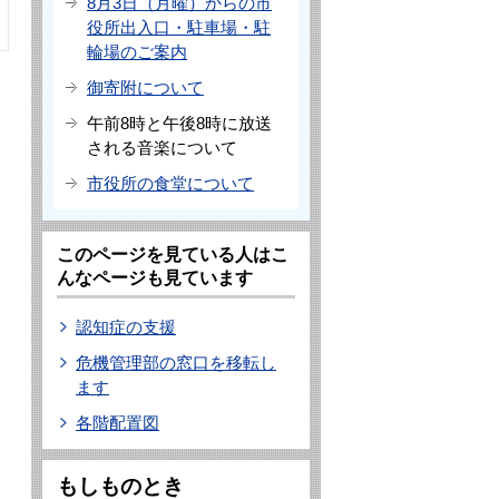
8月3日（月曜）からの市
役所出入口・駐車場・駐
輪場のご案内
御寄附について
午前8時と午後8時に放送
される音楽について
市役所の食堂について
このページを見ている人はこ
んなページも見ています
認知症の支援
危機管理部の窓口を移転し
ます
各階配置図
もしものとき