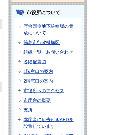
市役所について
庁舎西側地下駐輪場の開
放について
徳島市行政機構図
組織一覧・お問い合わせ
各階配置図
1階窓口の案内
2階窓口の案内
市役所へのアクセス
市庁舎の概要
支所
本庁舎に広告付きAEDを
設置しています