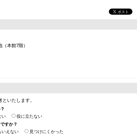
番地（本館7階）
考といたします。
か？
ない
役に立たない
たですか？
もいえない
見つけにくかった