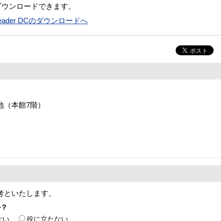
ダウンロードできます。
t Reader DCのダウンロードへ
番地（本館7階）
考といたします。
か？
ない
役に立たない