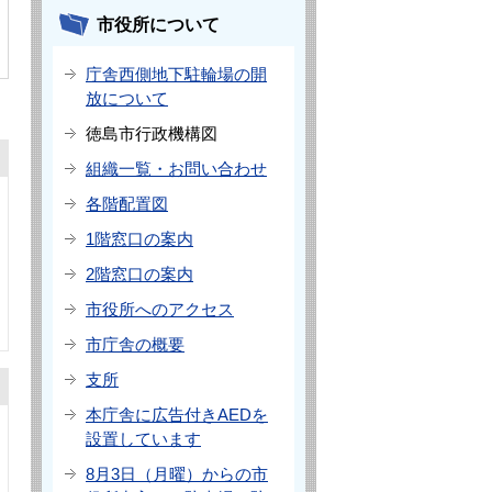
市役所について
庁舎西側地下駐輪場の開
放について
徳島市行政機構図
組織一覧・お問い合わせ
各階配置図
1階窓口の案内
2階窓口の案内
市役所へのアクセス
市庁舎の概要
支所
本庁舎に広告付きAEDを
設置しています
8月3日（月曜）からの市