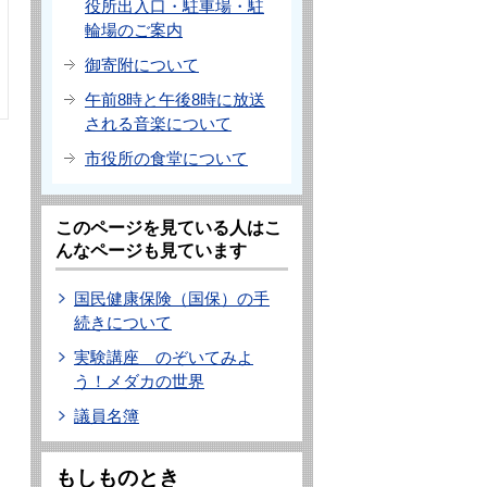
役所出入口・駐車場・駐
輪場のご案内
御寄附について
午前8時と午後8時に放送
される音楽について
市役所の食堂について
このページを見ている人はこ
んなページも見ています
国民健康保険（国保）の手
続きについて
実験講座 のぞいてみよ
う！メダカの世界
議員名簿
もしものとき