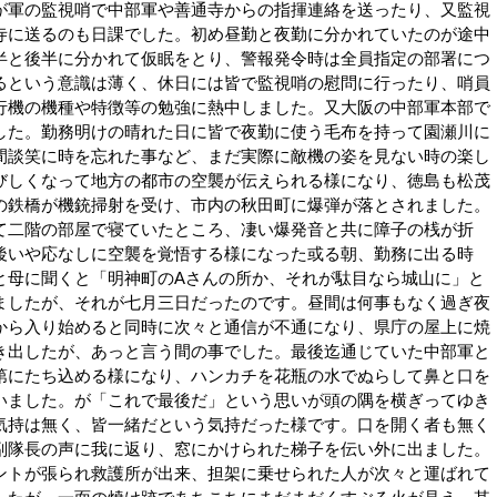
が軍の監視哨で中部軍や善通寺からの指揮連絡を送ったり、又監視
寺に送るのも日課でした。初め昼勤と夜勤に分かれていたのが途中
半と後半に分かれて仮眠をとり、警報発令時は全員指定の部署につ
るという意識は薄く、休日には皆で監視哨の慰問に行ったり、哨員
行機の機種や特徴等の勉強に熱中しました。又大阪の中部軍本部で
した。勤務明けの晴れた日に皆で夜勤に使う毛布を持って園瀬川に
間談笑に時を忘れた事など、まだ実際に敵機の姿を見ない時の楽し
びしくなって地方の都市の空襲が伝えられる様になり、徳島も松茂
の鉄橋が機銃掃射を受け、市内の秋田町に爆弾が落とされました。
て二階の部屋で寝ていたところ、凄い爆発音と共に障子の桟が折
後いや応なしに空襲を覚悟する様になった或る朝、勤務に出る時
と母に聞くと「明神町のAさんの所か、それが駄目なら城山に」と
ましたが、それが七月三日だったのです。昼間は何事もなく過ぎ夜
から入り始めると同時に次々と通信が不通になり、県庁の屋上に焼
き出したが、あっと言う間の事でした。最後迄通じていた中部軍と
第にたち込める様になり、ハンカチを花瓶の水でぬらして鼻と口を
いました。が「これで最後だ」という思いが頭の隅を横ぎってゆき
気持は無く、皆一緒だという気持だった様です。口を開く者も無く
副隊長の声に我に返り、窓にかけられた梯子を伝い外に出ました。
ントが張られ救護所が出来、担架に乗せられた人が次々と運ばれて