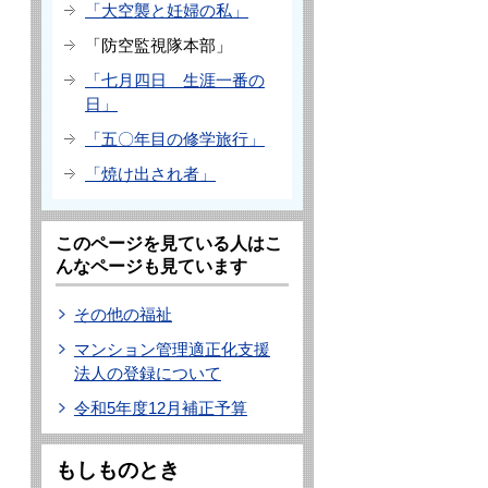
「大空襲と妊婦の私」
「防空監視隊本部」
「七月四日 生涯一番の
日」
「五〇年目の修学旅行」
「焼け出され者」
このページを見ている人はこ
んなページも見ています
その他の福祉
マンション管理適正化支援
法人の登録について
令和5年度12月補正予算
もしものとき