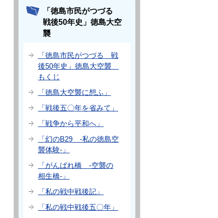
「徳島市民がつづる
戦後50年史」徳島大空
襲
「徳島市民がつづる 戦
後50年史」徳島大空襲
もくじ
「徳島大空襲に想ふ」
「戦後五〇年を省みて」
「戦争から平和へ」
「幻のB29 -私の徳島空
襲体験-」
「がんばれ橋 -空襲の
相生橋-」
「私の戦中戦後記」
「私の戦中戦後五〇年」