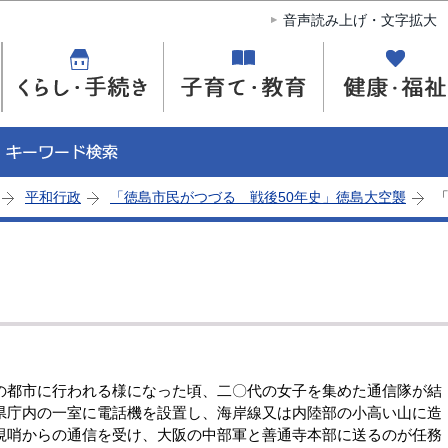
このページの本文へ移動
音声読み上げ・文字拡大
平和行政
「徳島市民がつづる 戦後50年史」徳島大空襲
都市に行われる様になった頃、二〇代の女子を集めた通信隊が結
県庁内の一室に電話機を設置し、海岸線又は内陸部の小高い山に造
視哨からの通信を受け、大阪の中部軍と善通寺本部に送るのが任務