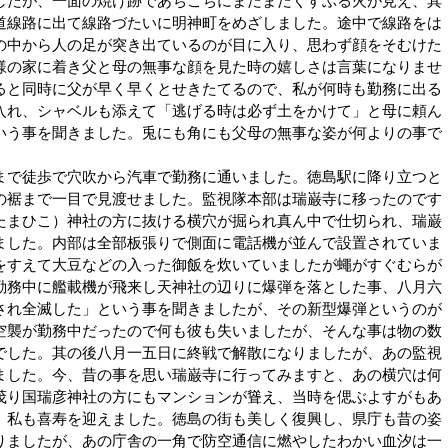
したが、一面の焼け跡であちこちにまだまだくすぶる火が見え、其
道線路に出て線路づたいに明神町をめざしました。途中で線路をは
の中から人の足が突き出ているのが目に入り、思わず顔をそむけた
様の家に着き父と母の無事な顔を見た時の嬉しさは言葉になりませ
ると同時に父が早く早くとせきたてるので、私が何時も勤務に出る
入れ、シャベルも添えて「逃げる時は必ず土をかけて」と母に頼ん
いう事を聞きました。兎にも角にも父母の無事な姿が何よりの事で
で徒歩で穴吹から汽車で勤務に通いました。徳島駅に降り立つと
の裾まで一目で見渡せました。監視隊本部は瑞巌寺に移ったのです
たまひこ）神社の方に抜ける横穴が掘られ真ん中で仕切られ、瑞巌
ました。内部は全部板張りで側面に電話機が並んで設置されていま
をすえて大豆などの入った御飯を炊いていましたが蠅がすぐむらが
勤務中に艦載機が飛来し天神社の辺りに爆弾を落とした事、八月六
され全滅した」という事を聞きましたが、その新型爆弾というのが
空襲が勤務中だったので何も彼も失いましたが、そんな事は物の数
でした。其の後八月一五日に終戦で解散になりましたが、あの監視
ました。今、昔の事を思い瑞巌寺に行ってみますと、あの横穴は何
茂り国瑞彦神社の方にもマンションが聳え、当時を偲ぶよすがもあ
、私も喜寿を迎えました。徳島の街も美しく復興し、県庁も昔の姿
りましたが、あの庁舎の一角で防空通信に燃やしたわかい血汐は一