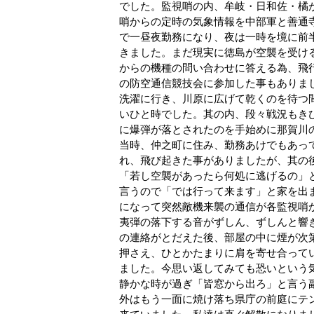
でした。監視哨の内、牟岐・日和佐・橘
哨からの定時の気象情報を中部軍と善通
で一昼夜勤務になり、夜は一時を境に前
きました。まだ現実に徳島が空襲を受け
からの機種の問い合わせに答える為、飛
の防空通信競技会に参加した事もありま
洗濯に行き、川原に広げて乾くのを待つ
いひと時でした。其の内、段々戦況もき
に爆弾が落とされたのを手始めに那賀川
当時、仲之町に住み、勤務あけでもあっ
れ、飛び起きた事がありましたが、其の
「若し空襲があったら何処に逃げるの」
言うので「では行って来ます」と家を出
になって突然敵機来襲の通信が各監視哨
夷弾の落下する音がずしん、ずしんと響
の連絡がとだえた後、部屋の中に煙が次
押さえ、ひとかたまりに肩を寄せ合って
ました。今思い返してみても恐いという
静かな時が過ぎ「皆窓から出ろ」と言う
外はもう一面に焼け落ち県庁の前庭にテ