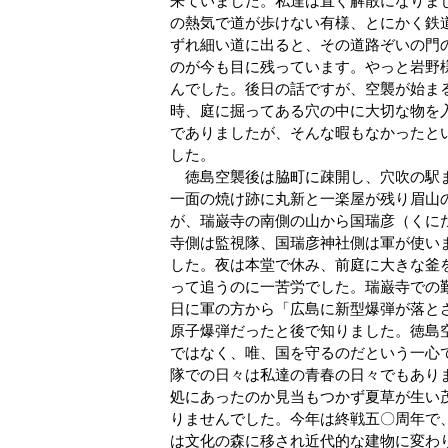
来ていました。私達は直ぐ解散になりま
の熱気で道が歩けない有様、とにかく鉄
ずれ細い道に出ると、その道路ぞいの門
のが今も目に残っています。やっと岩野
んでした。後日の話ですが、空襲が始ま
時、庭に掘ってある穴の中に大切な物を
でありましたが、そんな暇もなかったと
した。
徳島空襲後は脇町に疎開し、穴吹の駅ま
一面の焼け跡に丸新と一楽屋が残り眉山
が、瑞巌寺の南側の山から国瑞彦（くに
寺側は監視隊、国瑞彦神社側は軍が使い
した。夜は本堂で休み、前庭に大きな釜
って追うのに一苦労でした。瑞巌寺での
日に軍の方から「広島に新型爆弾が落と
原子爆弾だったと後で知りました。徳島
ではなく、唯、国を守るのだという一心
隊での日々は私達の青春の日々でもあり
処にあったのか見当もつかず夏草が生い
りませんでした。今年は終戦五〇周年で
は文化の森に移され近代的な建物に変わ