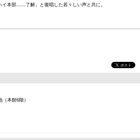
ハイ本部……了解」と復唱した若々しい声と共に。
番地（本館6階）