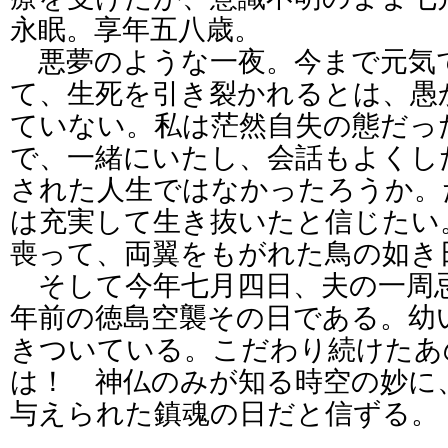
永眠。享年五八歳。
悪夢のような一夜。今まで元気
て、生死を引き裂かれるとは、愚
ていない。私は茫然自失の態だっ
で、一緒にいたし、会話もよくし
された人生ではなかったろうか。
は充実して生き抜いたと信じたい
喪って、両翼をもがれた鳥の如き
そして今年七月四日、夫の一周
年前の徳島空襲その日である。幼
きついている。こだわり続けたあ
は！ 神仏のみが知る時空の妙に
与えられた鎮魂の日だと信ずる。