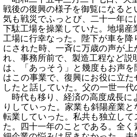
戦後の復興の様子を御覧になると
気も戦災でふっとび、二十一年に
下駄工場を操業していた。地場産
工場に行幸なった。陛下が車を降
にされた時、一斉に万歳の声が上
れ、事務所前で、製造工程など説
は、「あっそう」と幾度もお声を
はこの事業で、復興にお役に立た
したと話していた。父の一世一代
時代も移り、経済の高度成長に
りしていった。家業も斜陽産業と
転業していった。私共も独立して
た。四十一年のことである。全く
細企業の悩みは尽きなかった。夫