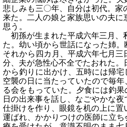
悲しみも三〇年、自分は初代。家
来た。二人の娘と家族思いの夫に
思う。
初孫が生まれた平成六年三月、
た。幼い頃から世話になった姉。
それから四カ月、平成六年七月三
分、夫が急性心不全でたおれた。
から釣りに出かけ、五時には帰宅
空襲の日に当たっていたので毎年
る会をもっていた。夕食には釣果
日の出来事を話し、なごやかな夜
仕掛けを作り、眼鏡を机の上に置
運ばれ、かかりつけの医師に立ち
療を受けたが、意識不明のまま七