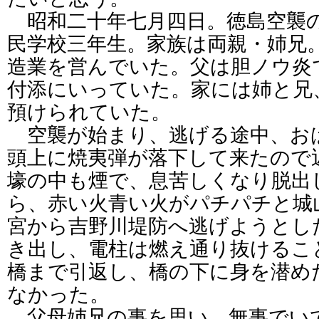
昭和二十年七月四日。徳島空襲
民学校三年生。家族は両親・姉兄
造業を営んでいた。父は胆ノウ炎
付添にいっていた。家には姉と兄
預けられていた。
空襲が始まり、逃げる途中、お
頭上に焼夷弾が落下して来たので
壕の中も煙で、息苦しくなり脱出
ら、赤い火青い火がパチパチと城
宮から吉野川堤防へ逃げようとし
き出し、電柱は燃え通り抜けるこ
橋まで引返し、橋の下に身を潜め
なかった。
父母姉兄の事を思い、無事でい