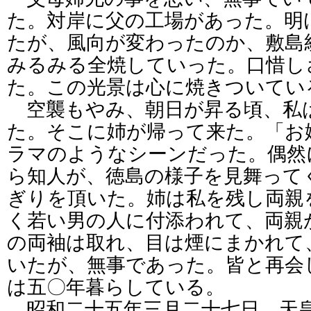
た。対岸に父の工場があった。明
たが、風向が変わったのか、敷島
みるみる全焼していった。口惜し
た。この光景は心に焼きついてい
空襲もやみ、朝日が昇る頃、私
た。そこに姉が帰って来た。「お
ラマのようなシーンだった。偶然
ら知人が、徳島の様子を見舞って
ぎりを頂いた。姉は私を残し両親
く若い男の人に付添われて、両親
の両袖は取れ、目は煙にまかれて
いたが、無事であった。皆と再会
は五〇年暮らしている。
昭和二十五年三月二十七日、天