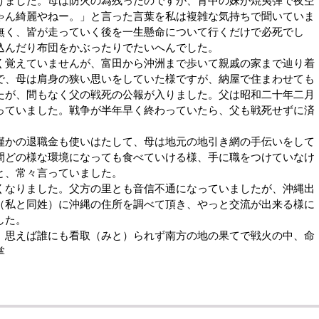
げました。母は防火の為残ったのですが、背中の妹が焼夷弾で夜空
ゃん綺麗やねー。」と言った言葉を私は複雑な気持ちで聞いていま
無く、皆が走っていく後を一生懸命について行くだけで必死でし
込んだり布団をかぶったりでたいへんでした。
覚えていませんが、富田から沖洲まで歩いて親戚の家まで辿り着
で、母は肩身の狭い思いをしていた様ですが、納屋で住まわせても
たが、間もなく父の戦死の公報が入りました。父は昭和二十年二月
っていました。戦争が半年早く終わっていたら、父も戦死せずに済
かの退職金も使いはたして、母は地元の地引き網の手伝いをして
間どの様な環境になっても食べていける様、手に職をつけていなけ
と、常々言っていました。
なりました。父方の里とも音信不通になっていましたが、沖縄出
（私と同姓）に沖縄の住所を調べて頂き、やっと交流が出来る様に
した。
思えば誰にも看取（みと）られず南方の地の果てで戦火の中、命
掌