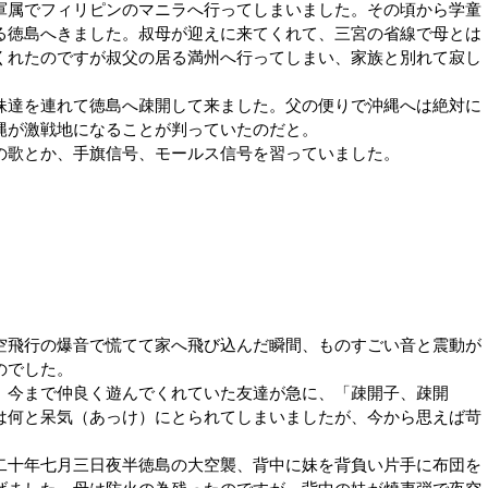
属でフィリピンのマニラへ行ってしまいました。その頃から学童
る徳島へきました。叔母が迎えに来てくれて、三宮の省線で母とは
くれたのですが叔父の居る満州へ行ってしまい、家族と別れて寂し
達を連れて徳島へ疎開して来ました。父の便りで沖縄へは絶対に
縄が激戦地になることが判っていたのだと。
歌とか、手旗信号、モールス信号を習っていました。
飛行の爆音で慌てて家へ飛び込んだ瞬間、ものすごい音と震動が
のでした。
今まで仲良く遊んでくれていた友達が急に、「疎開子、疎開
は何と呆気（あっけ）にとられてしまいましたが、今から思えば苛
十年七月三日夜半徳島の大空襲、背中に妹を背負い片手に布団を