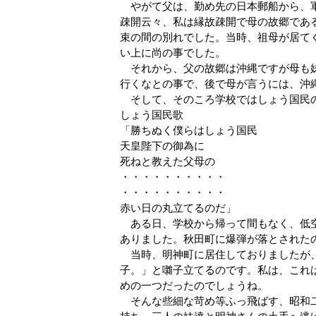
やがて父は、勤め先の日本郵船から、軍
疎開云々、私は縁故疎開で母の故郷であ
束の間の別れでした。当時、祖母が居て
い上に尚の事でした。
それから、父の故郷は沖縄ですが母も妹
行くなとの事で、後で母が言うには、沖
そして、そのころ学校ではしょう国民の
しょう国民歌
「勝ちぬく僕らはしょう国民
天皇陛下の御為に
死ねと教えた父母の
・・・・・・・・・・
・・・・・・・・・・
赤い日の丸立てるのだ」
ある日、学校から帰って間もなく、低空
ありました。秋田町に爆弾が落とされた
当時、明神町に居住しておりましたが、
子。」と囃子立てるのです。私は、これ
めの一つだったのでしょうね。
そんな些細な苛め等ふっ飛ばす、昭和二