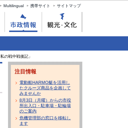
Multilingual
携帯サイト
サイトマップ
「私の戦中戦後記」
注目情報
電動船HARMO艇を活用し
たクルーズ商品を企画して
みませんか
8月3日（月曜）からの市役
所出入口・駐車場・駐輪場
のご案内
危機管理部の窓口を移転し
ます