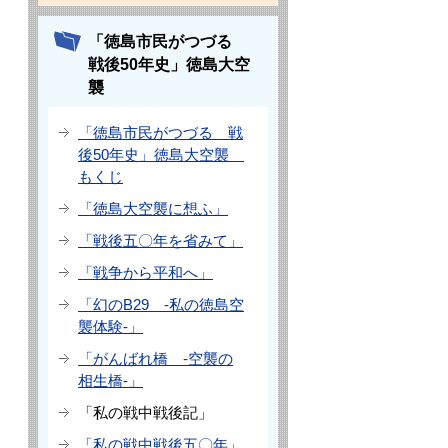
「徳島市民がつづる
戦後50年史」徳島大空
襲
「徳島市民がつづる 戦
後50年史」徳島大空襲
もくじ
「徳島大空襲に想ふ」
「戦後五〇年を省みて」
「戦争から平和へ」
「幻のB29 -私の徳島空
襲体験-」
「がんばれ橋 -空襲の
相生橋-」
「私の戦中戦後記」
「私の戦中戦後五〇年」