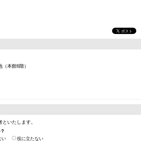
番地（本館6階）
考といたします。
か？
ない
役に立たない