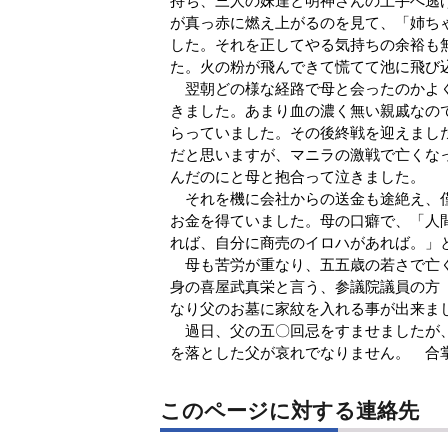
持ち、三人の妹達と明神さんの土手へ逃
が真っ赤に燃え上がるのを見て、「姉ち
した。それを正してやる気持ちの余裕も
た。火の粉が飛んできて慌てて池に飛び
翌朝どの様な経路で母と会ったのかよく
きました。あまり血の濃く無い親戚なの
らっていました。その後終戦を迎えまし
だと思いますが、マニラの激戦で亡くな
んだのにと母と抱合って泣きました。
それを機に会社からの送金も途絶え、僅
お金を得ていました。母の口癖で、「人
れば、自分に商売のイロハがあれば。」
母も苦労が重なり、五五歳の若さで亡く
身の喜屋武真栄と言う、参議院議員の方
なり父のお墓に家紋を入れる事が出来ま
過日、父の五〇回忌をすませましたが、
を落とした父が哀れでなりません。 合
このページに対する連絡先