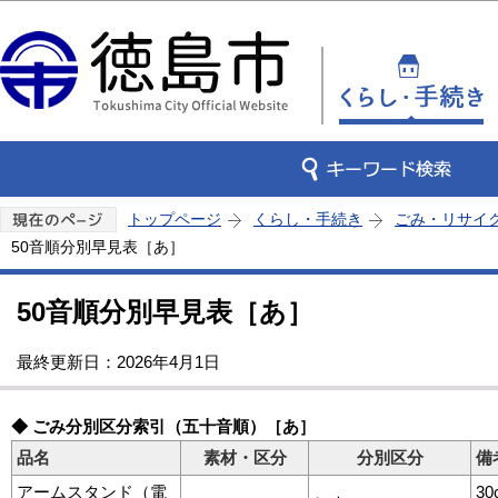
この
トップページ
くらし・手続き
ごみ・リサイ
50音順分別早見表［あ］
50音順分別早見表［あ］
最終更新日：2026年4月1日
◆ ごみ分別区分索引（五十音順）［あ］
品名
素材・区分
分別区分
備
アームスタンド（電
3