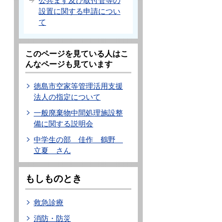
公共ます及び取付管等の
設置に関する申請につい
て
このページを見ている人はこ
んなページも見ています
徳島市空家等管理活用支援
法人の指定について
一般廃棄物中間処理施設整
備に関する説明会
中学生の部 佳作 鶴野
立夏 さん
もしものとき
救急診療
消防・防災