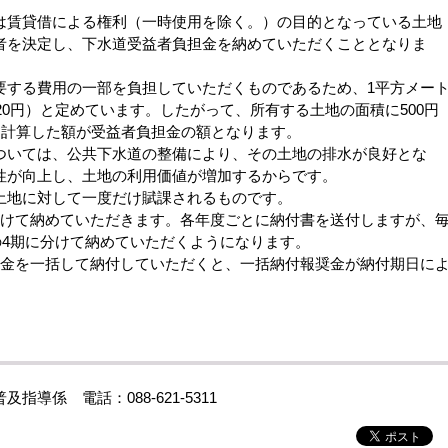
賃貸借による権利（一時使用を除く。）の目的となっている土地
者を決定し、下水道受益者負担金を納めていただくこととなりま
する費用の一部を負担していただくものであるため、1平方メー
20円）と定めています。したがって、所有する土地の面積に500円
て計算した額が受益者負担金の額となります。
いては、公共下水道の整備により、その土地の排水が良好とな
性が向上し、土地の利用価値が増加するからです。
地に対して一度だけ賦課されるものです。
けて納めていただきます。各年度ごとに納付書を送付しますが、
での4期に分けて納めていただくようになります。
金を一括して納付していただくと、一括納付報奨金が納付期日に
導係 電話：088-621-5311