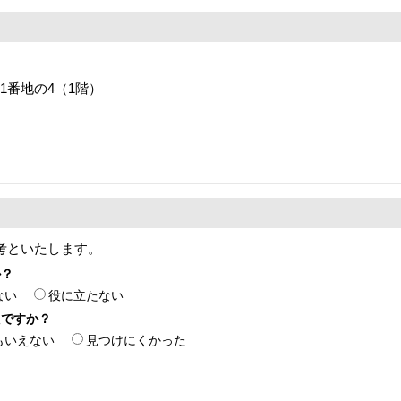
目1番地の4（1階）
考といたします。
か？
ない
役に立たない
たですか？
もいえない
見つけにくかった