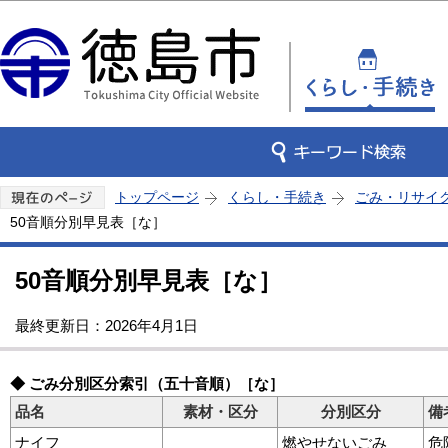
この
トップページ
くらし・手続き
ごみ・リサイ
50音順分別早見表［な］
50音順分別早見表［な］
最終更新日：2026年4月1日
◆ ごみ分別区分索引（五十音順）［な］
品名
素材・区分
分別区分
備
ナイフ
燃やせないごみ
危