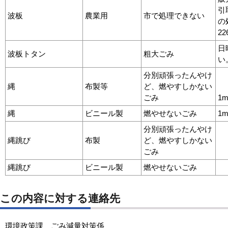
引
波板
農業用
市で処理できない
の
2
日
波板トタン
粗大ごみ
い
分別頑張ったんやけ
縄
布製等
ど、燃やすしかない
ごみ
1
縄
ビニール製
燃やせないごみ
1
分別頑張ったんやけ
縄跳び
布製
ど、燃やすしかない
ごみ
縄跳び
ビニール製
燃やせないごみ
この内容に対する連絡先
環境政策課 ごみ減量対策係