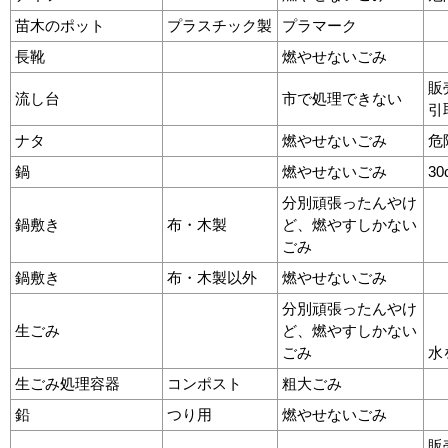
苗木のポット
プラスチック製
プラマーク
長靴
燃やせないごみ
販
流し台
市で処理できない
引
ナタ
燃やせないごみ
危
鍋
燃やせないごみ
3
分別頑張ったんやけ
鍋敷き
布・木製
ど、燃やすしかない
ごみ
鍋敷き
布・木製以外
燃やせないごみ
分別頑張ったんやけ
生ごみ
ど、燃やすしかない
ごみ
水
生ごみ処理容器
コンポスト
粗大ごみ
鉛
つり用
燃やせないごみ
販