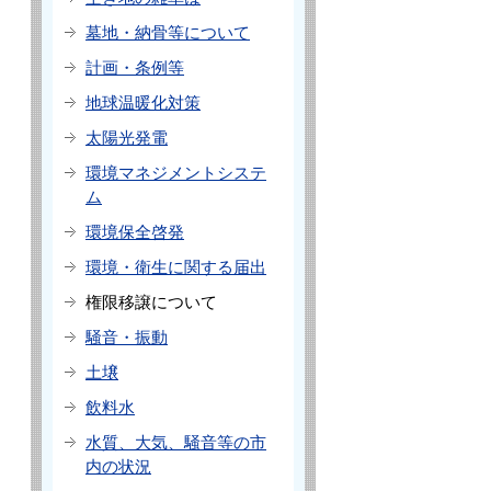
墓地・納骨等について
計画・条例等
地球温暖化対策
太陽光発電
環境マネジメントシステ
ム
環境保全啓発
環境・衛生に関する届出
権限移譲について
騒音・振動
土壌
飲料水
を
水質、大気、騒音等の市
内の状況