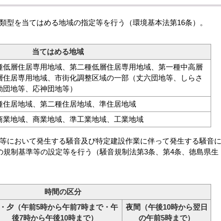
域の類型を当てはめる地域の指定等を行う（環境基本法第16条）。
当てはめる地域
種低層住居専用地域、第二種低層住居専用地域、第一種中高層
層住居専用地域、市街化調整区域の一部（丈六団地等、しらさ
動団地等、応神団地等）
種住居地域、第二種住居地域、準住居地域
商業地域、商業地域、準工業地域、工業地域
工場等において発生する騒音及び特定建設作業に伴って発生する騒音
の規制基準等の設定等を行う（騒音規制法第3条、第4条、徳島県生
時間の区分
・夕（午前5時から午前7時まで・午
夜間（午後10時から翌日
後7時から午後10時まで）
の午前5時まで）