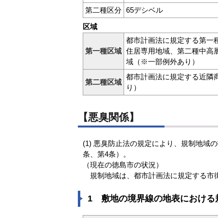
第二種区分
65デシベル
区域
都市計画法に規定する第一
第一種区域
住居専用地域、第二種中高
域（※一部例外あり）
都市計画法に規定する近隣
第二種区域
り）
【悪臭関係】
(1) 悪臭防止法の規定により、規制地
条、第4条）。
（現在の徳島市の状況）
規制地域は、都市計画法に規定する市
1 敷地の境界線の地表における