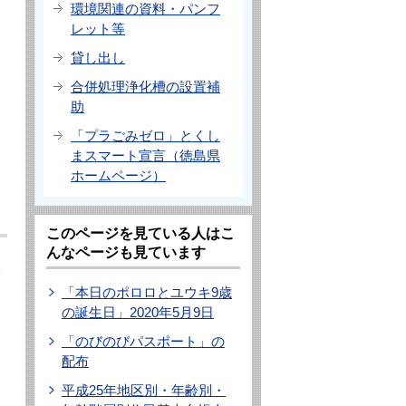
環境関連の資料・パンフ
レット等
貸し出し
合併処理浄化槽の設置補
助
「プラごみゼロ」とくし
まスマート宣言（徳島県
ホームページ）
このページを見ている人はこ
んなページも見ています
い
「本日のポロロとユウキ9歳
の誕生日」2020年5月9日
「のびのびパスポート」の
配布
平成25年地区別・年齢別・