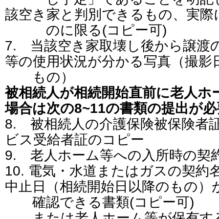
該空き家と判別できるもの、実際
のに限る(コピー可)
7. 当該空き家取壊し後から譲渡
等の使用状況が分かる写真（撮影
もの）
被相続人が相続開始直前に老人ホ
場合は次の8~11の書類の提出が
8. 被相続人の介護保険被保険者
ビス受給者証のコピー
9. 老人ホーム等への入所時の契
10. 電気・水道またはガスの契約
中止日（相続開始日以降のもの）
確認できる書類(コピー可)
または老人ホーム等が保有する