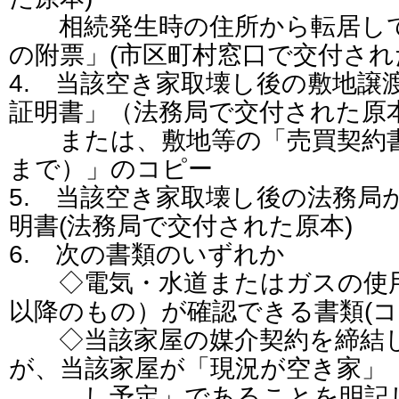
相続発生時の住所から転居して
の附票」(市区町村窓口で交付され
4. 当該空き家取壊し後の敷地譲
証明書」（法務局で交付された原
または、敷地等の「売買契約書
まで）」のコピー
5. 当該空き家取壊し後の法務局
明書(法務局で交付された原本)
6. 次の書類のいずれか
◇電気・水道またはガスの使用
以降のもの）が確認できる書類(コ
◇当該家屋の媒介契約を締結し
が、当該家屋が「現況が空き家」
し予定」であることを明記し