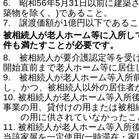
6. 昭和56年5月31日以前に建築
築物を除く。)であること。
7. 譲渡価額が1億円以下である
被相続人が老人ホーム等に入所し
件も満たすことが必要です。
8. 被相続人が要介護認定等を受
開始直前まで老人ホーム等に居住
9. 被相続人が老人ホーム等入所
し、かつ、被相続人以外の居住者
10. 被相続人が老人ホーム等入
事業の用、貸付けの用または被相
の用に供されていなかったこ
11. 被相続人が老人ホーム等入
当該家屋を一定使用(一時滞在・家