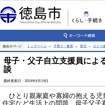
この
トップページ
子育て・教育
育児
ひとり
母子・父子自立支援員によ
談
最終更新日：2024年6月19日
ひとり親家庭や寡婦の抱える児
住宅など生活上の問題、母子父子