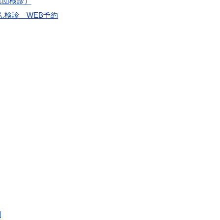
集団検診）
ん検診 WEB予約
関