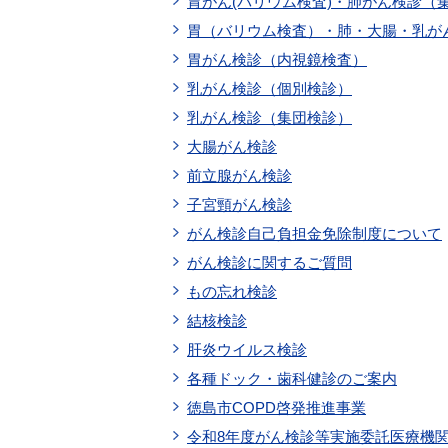
胃がん(バリウム検査)・肺がん検診（
胃（バリウム検査）・肺・大腸・乳が
胃がん検診（内視鏡検査）
乳がん検診（個別検診）
乳がん検診（集団検診）
大腸がん検診
前立腺がん検診
子宮頸がん検診
がん検診自己負担金免除制度について
がん検診に関するご質問
もの忘れ検診
結核検診
肝炎ウイルス検診
各種ドック・歯科健診のご案内
徳島市COPD啓発推進事業
令和8年度がん検診等実施委託医療機