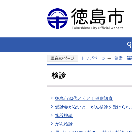
トップページ
健康・福
検診
徳島市30代とくとく健康診査
受診券がないと、がん検診を受けられ
施設検診
がん検診