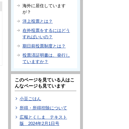
海外に居住しています
が？
洋上投票とは？
在外投票をするにはどう
すればいいの？
期日前投票制度とは？
投票済証明書は、発行し
ていますか？
このページを見ている人はこ
んなページも見ています
小豆ごはん
所得・所得控除について
広報とくしま テキスト
版 2024年2月1日号