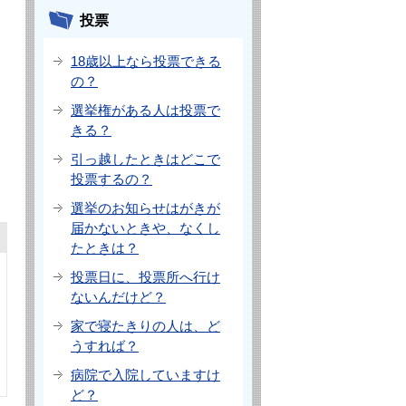
投票
18歳以上なら投票できる
の？
選挙権がある人は投票で
きる？
引っ越したときはどこで
投票するの？
選挙のお知らせはがきが
届かないときや、なくし
たときは？
投票日に、投票所へ行け
ないんだけど？
家で寝たきりの人は、ど
うすれば？
病院で入院していますけ
ど？