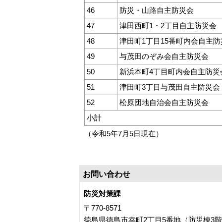
46
防災・山路自主防災会
47
津田西町1・2丁目自主防災会
48
津田町1丁目15番町内会自主防
49
与茂田のぞみ会自主防災会
50
新浜本町4丁目町内会自主防災
51
津田町3丁目与茂田自主防災会
52
松原団地自治会自主防災会
小計
（令和5年7月5日現在）
お問い合わせ
防災対策課
〒770-8571
徳島県徳島市幸町2丁目5番地（防災棟3