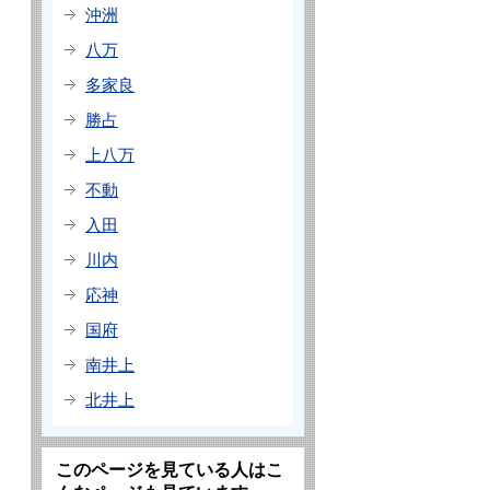
沖洲
八万
多家良
勝占
上八万
不動
入田
川内
応神
国府
南井上
北井上
このページを見ている人はこ