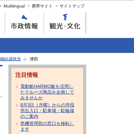
Multilingual
携帯サイト
サイトマップ
織結成状況
津田
注目情報
電動船HARMO艇を活用し
たクルーズ商品を企画して
みませんか
8月3日（月曜）からの市役
所出入口・駐車場・駐輪場
のご案内
危機管理部の窓口を移転し
ます