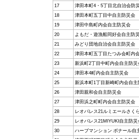
17
津田本町4・5丁目北自治会防
18
津田本町五丁目中自主防災会
19
津田中島町内会自主防災会
20
よもだ・遊漁船同好会自主防
21
みどり団地自治会自主防災会
22
津田本町五丁目たつみ会町内
23
新浜町2丁目中町内会自主防災
24
津田本4町内会自主防災会
25
新浜本町1丁目新崎町内会自主
26
津田親和会自主防災会
27
津田浜之町町内会自主防災会
28
レオパレス21ルミエールさく
29
レオパレス21MIYUKI自主防災
30
ハーブマンション ボナール自