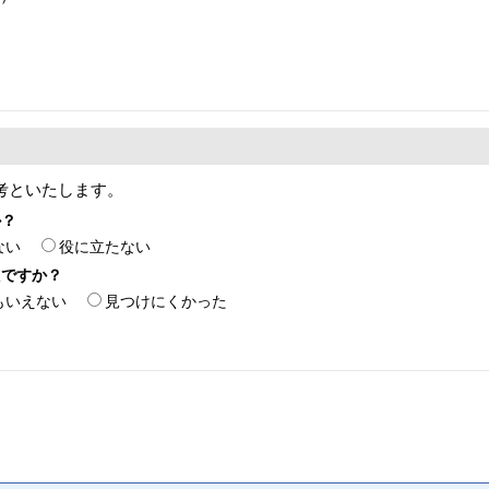
考といたします。
か？
ない
役に立たない
たですか？
もいえない
見つけにくかった