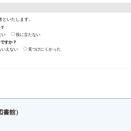
考といたします。
か？
ない
役に立たない
たですか？
もいえない
見つけにくかった
図書館）