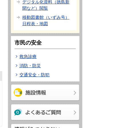
デジタル化資料（徳島新
聞など）閲覧
移動図書館（いずみ号）
日程表・地図
市民の安全
救急診療
消防・防災
交通安全・防犯