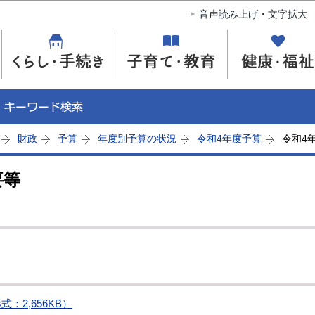
このページの本文へ移動
音声読み上げ・文字拡大
財政
予算
年度別予算の状況
令和4年度予算
令和4
要等
：2,656KB）