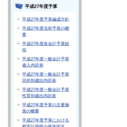
平成27年度予算
平成27年度予算編成方針
平成27年度当初予算の概
要
平成27年度各会計予算総
括
平成27年度一般会計予算
歳入内訳表
平成27年度一般会計予算
目的別歳出内訳表
平成27年度一般会計予算
性質別歳出内訳表
平成27年度予算の主要施
策の概要
平成27年度予算における
都市計画税の使途状況