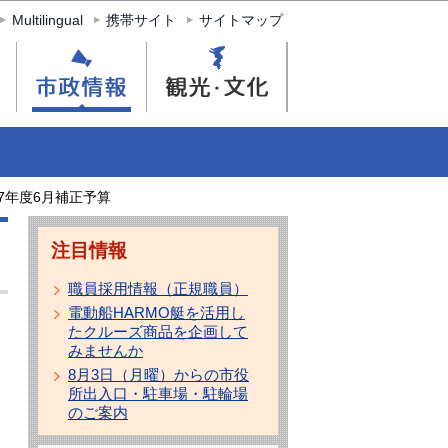
Multilingual
携帯サイト
サイトマップ
7年度6月補正予算
注目情報
職員採用情報（正規職員）
電動船HARMO艇を活用し
たクルーズ商品を企画して
みませんか
8月3日（月曜）からの市役
所出入口・駐車場・駐輪場
のご案内