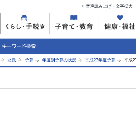
このページの本文へ移動
音声読み上げ・文字拡大
財政
予算
年度別予算の状況
平成27年度予算
平成2