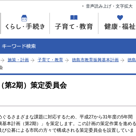
このページの本文へ移動
音声読み上げ・文字拡大
施策・計画
子育て・教育
徳島市教育振興基本計画
徳島
会
（第2期）策定委員会
るさまざまな課題に対応するため、平成27から31年度の5年間
興基本計画（第2期）」を策定します。この計画の策定作業を進め
及び公募による市民の方々で構成される策定委員会を設置していま