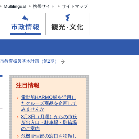
Multilingual
携帯サイト
サイトマップ
市教育振興基本計画（第2期）
注目情報
電動船HARMO艇を活用し
たクルーズ商品を企画して
みませんか
8月3日（月曜）からの市役
所出入口・駐車場・駐輪場
る
のご案内
危機管理部の窓口を移転し