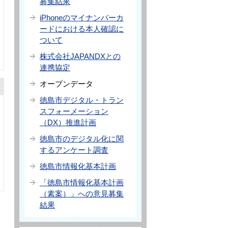
募集結果
iPhoneのマイナンバーカ
ードにおける本人確認に
ついて
株式会社JAPANDXとの
連携協定
オープンデータ
徳島市デジタル・トラン
スフォーメーション
（DX）推進計画
徳島市のデジタル化に関
するアンケート調査
徳島市情報化基本計画
「徳島市情報化基本計画
（素案）」への意見募集
結果