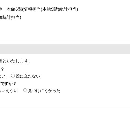
番地 本館6階(情報担当)本館9階(統計担当)
70(統計担当)
考といたします。
か？
ない
役に立たない
たですか？
もいえない
見つけにくかった