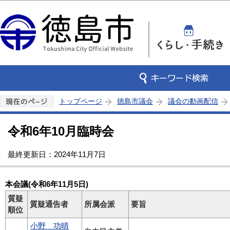
この
トップページ
徳島市議会
議会の動画配信
令和6年10月臨時会
最終更新日：2024年11月7日
本会議(令和6年11月5日)
質疑
質疑通告者
所属会派
要旨
順位
小野 功晴