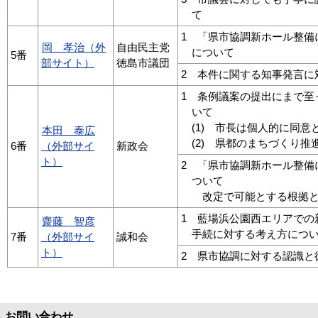
て
1 「県市協調新ホール整備
岡 孝治（外
自由民主党
について
5番
部サイト）
徳島市議団
2 本件に関する知事発言に
1 条例議案の提出にまで至
いて
(1) 市長は個人的に同意
本田 泰広
(2) 県都のまちづくり
6番
（外部サイ
新政会
ト）
2 「県市協調新ホール整備
ついて
改定で可能とする根拠と
1 藍場浜公園西エリアでの
齋藤 智彦
手続に対する考え方につ
7番
（外部サイ
誠和会
ト）
2 県市協調に対する認識と
お問い合わせ