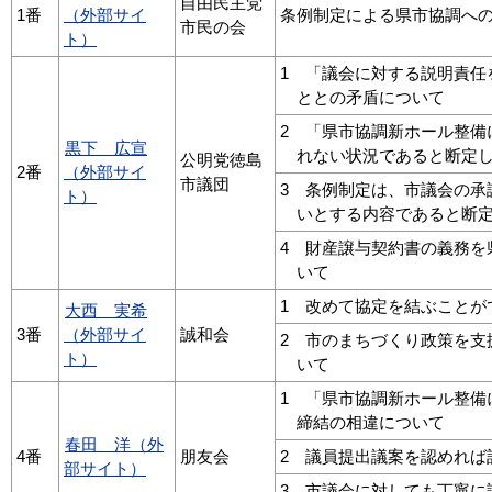
自由民主党
1番
（外部サイ
条例制定による県市協調へ
市民の会
ト）
1 「議会に対する説明責任
ととの矛盾について
2 「県市協調新ホール整備
黒下 広宣
れない状況であると断定し
公明党徳島
2番
（外部サイ
市議団
3 条例制定は、市議会の承
ト）
いとする内容であると断定
4 財産譲与契約書の義務を
いて
1 改めて協定を結ぶことが
大西 実希
3番
（外部サイ
誠和会
2 市のまちづくり政策を支
ト）
いて
1 「県市協調新ホール整備
締結の相違について
春田 洋（外
4番
朋友会
2 議員提出議案を認めれば
部サイト）
3 市議会に対しても丁寧に