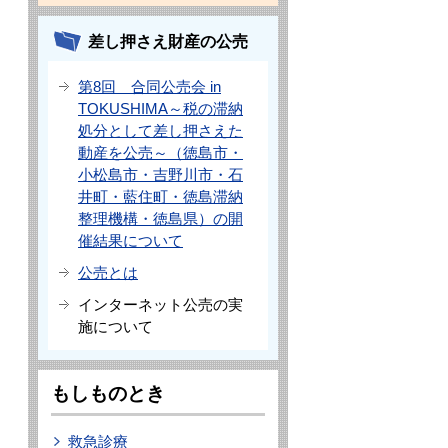
差し押さえ財産の公売
第8回 合同公売会 in
TOKUSHIMA～税の滞納
処分として差し押さえた
動産を公売～（徳島市・
小松島市・吉野川市・石
井町・藍住町・徳島滞納
整理機構・徳島県）の開
催結果について
公売とは
インターネット公売の実
施について
もしものとき
救急診療