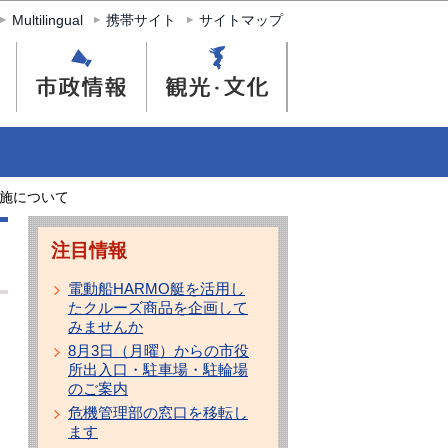
Multilingual
携帯サイト
サイトマップ
施について
注目情報
電動船HARMO艇を活用し
たクルーズ商品を企画して
みませんか
8月3日（月曜）からの市役
所出入口・駐車場・駐輪場
のご案内
危機管理部の窓口を移転し
ます