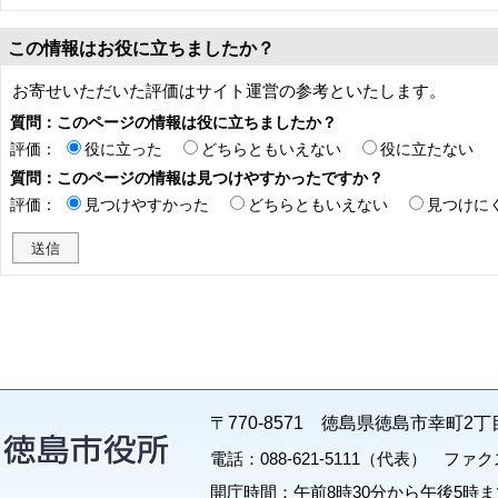
この情報はお役に立ちましたか？
お寄せいただいた評価はサイト運営の参考といたします。
質問：このページの情報は役に立ちましたか？
評価：
役に立った
どちらともいえない
役に立たない
質問：このページの情報は見つけやすかったですか？
評価：
見つけやすかった
どちらともいえない
見つけに
〒770-8571 徳島県徳島市幸町2丁
電話：088-621-5111（代表） ファクス：
開庁時間：午前8時30分から午後5時ま