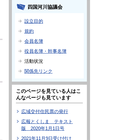
四国河川協議会
設立目的
規約
会員名簿
役員名簿・幹事名簿
活動状況
関係先リンク
このページを見ている人はこ
んなページも見ています
広域交付住民票の発行
広報とくしま テキスト
版 2020年1月1日号
2021年11月9日受け付け