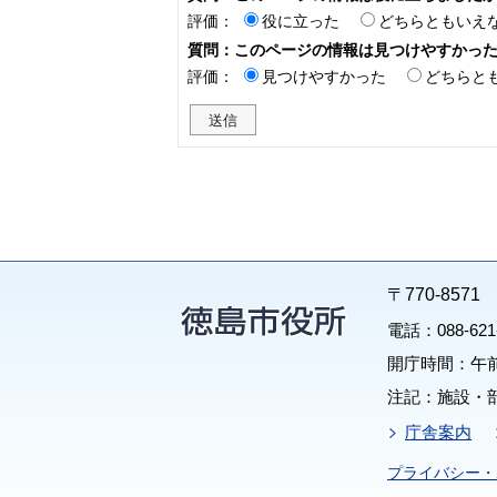
評価：
役に立った
どちらともいえ
質問：このページの情報は見つけやすかっ
評価：
見つけやすかった
どちらと
〒770-85
電話：088-62
開庁時間：午前
注記：施設・
庁舎案内
プライバシー・