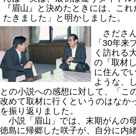
『眉山』と決めたときには、これ
たきました」と明かしました。
さださん
「30年来
く訪れる
の「取材
に住んで
ような、
との小説への感想に対して、「こ
改めて取材に行くというのはなか
を振り返りました。
小説「眉山」では、末期がんの母
徳島に帰郷した咲子が、自分に内