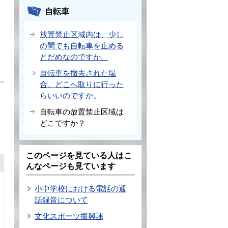
自転車
放置禁止区域内は、少し
の間でも自転車を止める
とだめなのですか。
自転車を撤去された場
合、どこへ取りに行った
らいいのですか。
自転車の放置禁止区域は
どこですか？
このページを見ている人はこ
んなページも見ています
小中学校における電話の通
話録音について
文化スポーツ振興課