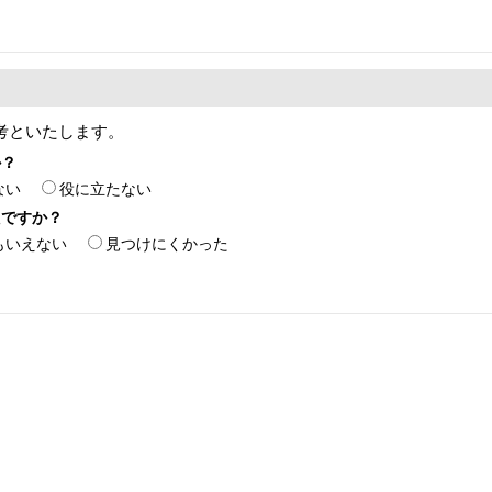
考といたします。
か？
ない
役に立たない
たですか？
もいえない
見つけにくかった