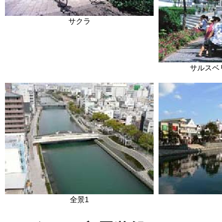
サクラ
サルスベ
全景1