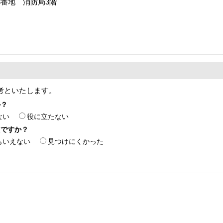
88番地 消防局3階
考といたします。
か？
ない
役に立たない
たですか？
もいえない
見つけにくかった