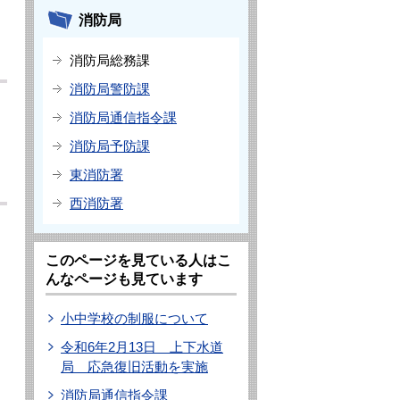
消防局
消防局総務課
消防局警防課
消防局通信指令課
消防局予防課
東消防署
西消防署
このページを見ている人はこ
んなページも見ています
小中学校の制服について
令和6年2月13日 上下水道
局 応急復旧活動を実施
消防局通信指令課