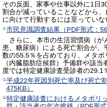
その反面、家事や仕事以外に1日3
割合が減っていることなどから、
に向けて行動するには至っていな
市民意識調査結果（PDF形式：56
さらに、本市の生活習慣病（が
患、糖尿病）による死亡割合が、平
数の55.5％を占めており、メタ
（内臓脂肪症候群）予備群や該当者
度では特定健康診査受診者の29.
平成22年死因別死亡率及び死亡割
475KB）
特定健康診査におけるメタボリ
群・該当者の年次推移（PDF形式：