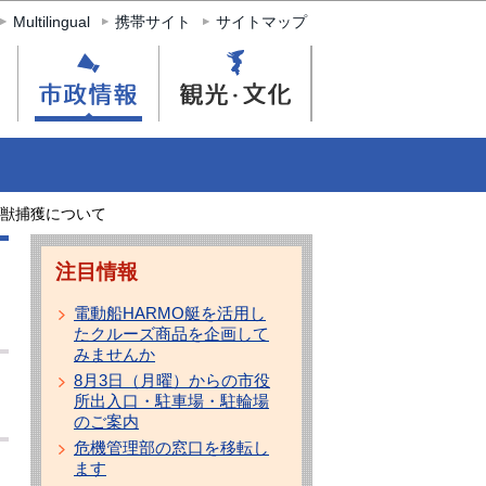
Multilingual
携帯サイト
サイトマップ
獣捕獲について
注目情報
電動船HARMO艇を活用し
たクルーズ商品を企画して
みませんか
8月3日（月曜）からの市役
所出入口・駐車場・駐輪場
のご案内
危機管理部の窓口を移転し
ます