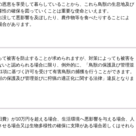
の恩恵を享受して暮らしていることから、これら鳥獣の生息地及び
様性の確保を図っていくことは重要な使命といえます。
没して悪影響を及ぼしたり、農作物等を食べたりすることによ
場合があります。
て被害を防止することが求められますが、対策によっても被害を
ないと認められる場合に限り、例外的に、「鳥獣の保護及び管理並
第1項に基づく許可を受けて有害鳥獣の捕獲を行うことができます。
の保護及び管理並びに狩猟の適正化に関する法律」違反となりま
費）が10万円を超える場合、生活環境へ悪影響を与える場合、人
させる場合又は生物多様性の確保に支障がある場合若しくはそれら