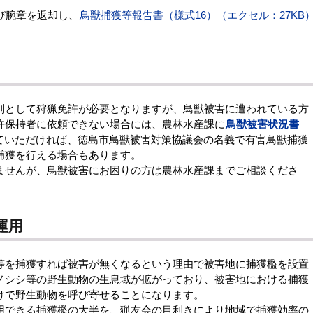
び腕章を返却し、
鳥獣捕獲等報告書（様式16）（エクセル：27KB
として狩猟免許が必要となりますが、鳥獣被害に遭われている方
許保持者に依頼できない場合には、農林水産課に
鳥獣被害状況書
ていただければ、徳島市鳥獣被害対策協議会の名義で有害鳥獣捕獲
捕獲を行える場合もあります。
せんが、鳥獣被害にお困りの方は農林水産課までご相談くださ
運用
を捕獲すれば被害が無くなるという理由で被害地に捕獲檻を設置
ノシシ等の野生動物の生息域が拡がっており、被害地における捕獲
けで野生動物を呼び寄せることになります。
できる捕獲檻の大半を、猟友会の目利きにより地域で捕獲効率の