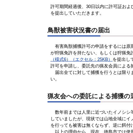
許可期間経過後、30日以内に許可証およ
を提出していただきます。
鳥獣被害状況書の届出
有害鳥獣捕獲許可の申請をするには原則
が狩猟免許を持たない、もしくは狩猟免
（様式6）（エクセル：25KB）
を提出し
許可を申請し、委託先の猟友会員による
届出全てに対して捕獲を行うとは限りま
い。
猟友会への委託による捕獲の
数年前までは人里に近づいたイノシシ等
していましたが、現状では山地全域にイ
を行っても被害は無くならず、逆に餌付
以上の理由から、現在、徳島市では使用