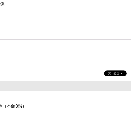
り係
番地（本館3階）