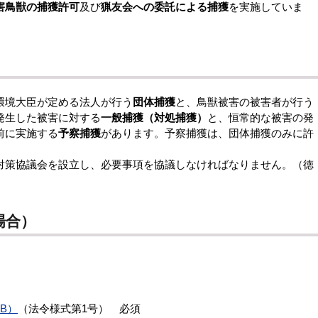
害鳥獣の捕獲許可
及び
猟友会への委託による捕獲
を実施していま
環境大臣が定める法人が行う
団体捕獲
と、鳥獣被害の被害者が行う
発生した被害に対する
一般捕獲（対処捕獲）
と、恒常的な被害の発
前に実施する
予察捕獲
があります。予察捕獲は、団体捕獲のみに許
策協議会を設立し、必要事項を協議しなければなりません。（徳
場合）
KB）
（法令様式第1号） 必須