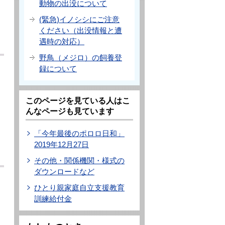
動物の出没について
(緊急)イノシシにご注意
ください（出没情報と遭
遇時の対応）
野鳥（メジロ）の飼養登
録について
このページを見ている人はこ
んなページも見ています
「今年最後のポロロ日和」
2019年12月27日
その他・関係機関・様式の
ダウンロードなど
ひとり親家庭自立支援教育
訓練給付金