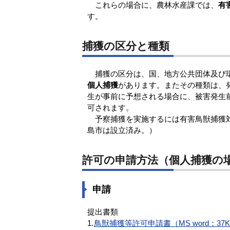
これらの場合に、農林水産課では、
有
す。
捕獲の区分と種類
捕獲の区分は、国、地方公共団体及び
個人捕獲
があります。またその種類は、
生が事前に予想される場合に、被害発生
可されます。
予察捕獲を実施するには有害鳥獣捕獲対
島市は設立済み。）
許可の申請方法（個人捕獲の
申請
提出書類
1.
鳥獣捕獲等許可申請書（MS word：37