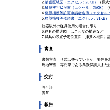
2.
捕獲区域図（エクセル：26KB）
（様式
3.
鳥獣被害状況書（エクセル：25KB）
（
4.
鳥獣捕獲等許可申請者名簿（エクセル：
5.
鳥獣捕獲等依頼書（エクセル：31KB）
銃器以外の猟具使用の場合に限り
6.猟具の構造図 はこわなの構造など
7.猟具の設置予定位置図 捕獲区域図に
審査
書類審査 形式は整っているか、要件を
現地審査 専門家である鳥獣保護員また
交付
許可証
腕章
報告