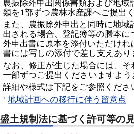
農振除外申出関係書類および地域
類を1部ずつ農林水産課へご提出
また、農振除外申出と同時に地域
出される場合、登記簿等の謄本に
外申出書に原本を添付いただけれ
書には写しの添付で差し支えあり
なお、修正が生じた場合には、そ
一部ずつご提出くださいますよう
詳細や様式は下記をご参照くださ
地域計画への移行に伴う留意点
盛土規制法に基づく許可等の