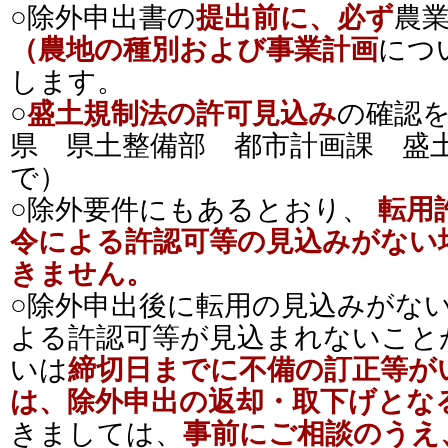
○除外申出書の
提出前に、必ず
農
（農地の種別および事業計画
につ
します。
○
盛土規制法の許可見込み
の確認
県 県土整備部 都市計画課 盛
で）
○除外要件にもあるとおり、
転用
令による許認可等の見込みがない
きません。
○除外申出後に転用の見込みがな
よる許認可等が見込まれないこと
いは
締切日までに不備の訂正等が
は、除外申出の返却・取下げとな
きましては、
事前にご相談のうえ