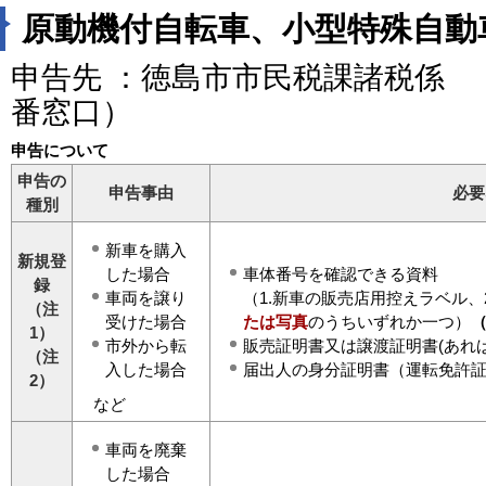
原動機付自転車、小型特殊自動
申告先 ：徳島市市民税課諸税係 
番窓口）
申告について
申告の
申告事由
必要
種別
新車を購入
新規登
した場合
車体番号を確認できる資料
録
車両を譲り
（1.新車の販売店用控えラベル、2
（注
受けた場合
たは写真
のうちいずれか一つ）
（
1）
市外から転
販売証明書又は譲渡証明書(あれば
（注
入した場合
届出人の身分証明書（運転免許
2）
など
車両を廃棄
した場合