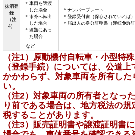
車両を譲渡
抹消登
した場合
ナンバープレート
録
市外へ転出
登録受付書（保存されていれば
（注
した場合
届出人の身分証明書（運転免許
4）
盗難にあっ
た場合
など
（注1）原動機付自転車・小型特
（登録手続）については、公道上
かかわらず、対象車両を所有した
い。
（注2）対象車両の所有者となった
り前である場合は、地方税法の規
税することがあります。
（注3）販売証明書や譲渡証明書
場合でも、車体番号を確認できる