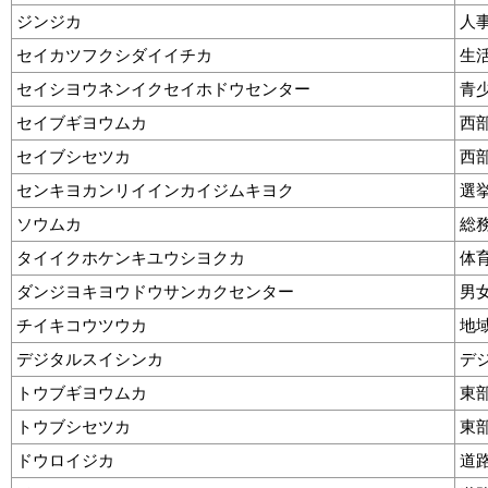
ジンジカ
人
セイカツフクシダイイチカ
生
セイシヨウネンイクセイホドウセンター
青
セイブギヨウムカ
西
セイブシセツカ
西
センキヨカンリイインカイジムキヨク
選
ソウムカ
総
タイイクホケンキユウシヨクカ
体
ダンジヨキヨウドウサンカクセンター
男
チイキコウツウカ
地
デジタルスイシンカ
デ
トウブギヨウムカ
東
トウブシセツカ
東
ドウロイジカ
道