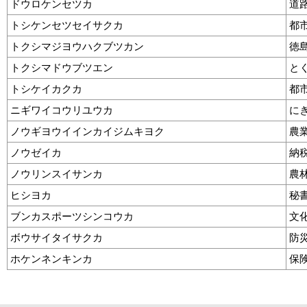
ドウロケンセツカ
道
トシケンセツセイサクカ
都
トクシマジヨウハクブツカン
徳
トクシマドウブツエン
と
トシケイカクカ
都
ニギワイコウリユウカ
に
ノウギヨウイインカイジムキヨク
農
ノウゼイカ
納
ノウリンスイサンカ
農
ヒシヨカ
秘
ブンカスポーツシンコウカ
文
ボウサイタイサクカ
防
ホケンネンキンカ
保