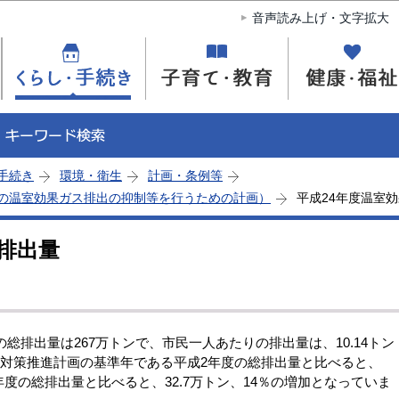
このページの本文へ移動
音声読み上げ・文字拡大
手続き
環境・衛生
計画・条例等
の温室効果ガス排出の抑制等を行うための計画）
平成24年度温室
排出量
排出量は267万トンで、市民一人あたりの排出量は、10.14トン
化対策推進計画の基準年である平成2年度の総排出量と比べると、
年度の総排出量と比べると、32.7万トン、14％の増加となっていま